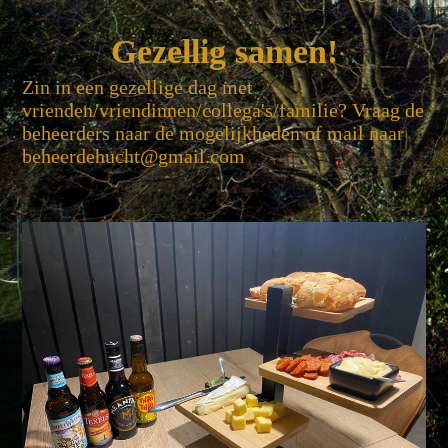
Gezellig same
n!
Zin in een gezellige dag met
vrienden/vriendinnen/collega's/familie? Vraag de
beheerders naar de mogelijkheden of mail naar
beheerdehucht@gmail.com