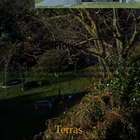
Horeca
Dorpshuis de Hucht beschikt over een groot horeca gedeelte en
een terras dat uitkijkt over de dijk richting de Maas. Het terras is
in de zomer ook ook te reserveren voor feesten of een BBQ.
Terras
Een mooie locatie voor het geven van een feest of BBQ.