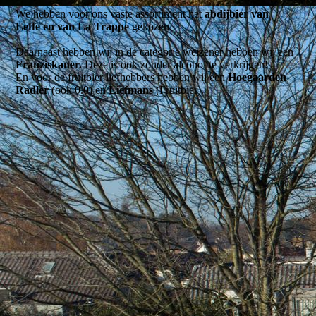
We hebben voor ons vaste assortiment het
abdijbier van
Leffe
en van
La Trappe
gekozen.
Daarnaast hebben wij in de categorie weizener hebben wij een
Franziskaner.
Deze is ook zonder alcohol te verkrijgen!
En voor de fruitbier liefhebbers hebben wij een
Hoegaarden
Radler
(ook 0.0) en
Liefmans
(Fruitbier).