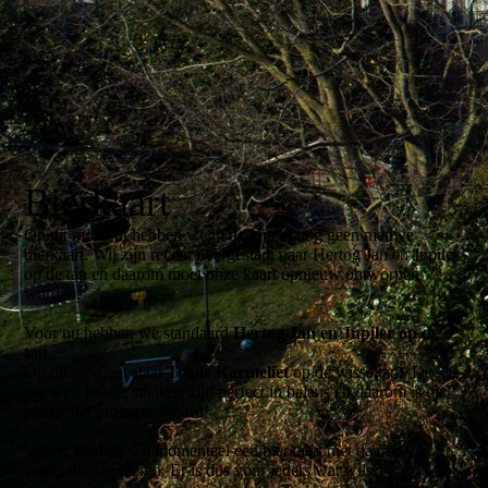
Bierkaart
Op dit moment hebben we in de Hucht nog geen nieuwe
bierkaart. Wij zijn recent overgestapt naar Hertog Jan en Jupiler
op de tap en daarom moet onze kaart opnieuw ontworpen
worden.
Voor nu hebben we standaard
Hertog Jan en Jupiler op de
tap
.
Op dit moment staat
Triple Karmeliet
op de wisseltap. De
zoete en bittere smaken zijn perfect in balans en daarom is dit
biertje het proberen waard!
Verder hebben wij momenteel een bierkaart met daarop 25
verschillende bieren. Er is dus voor ieders wat wils.