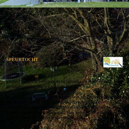
SPEURTOCHT
Onder speurtocht vallen de verschillende zoekspellen die
georganiseerd worden vanuit de Hucht.
maart 2021 - Bij het eerste zoekspel was het de bedoeling om
een fictieve moord op te lossen. De deelnemers moesten
verschillende puzzels oplossen om uiteindelijk erachter te
komen wie de moordenaar was. Voor meer informatie kijk in bij
nieuws onder de categorie speurtocht.