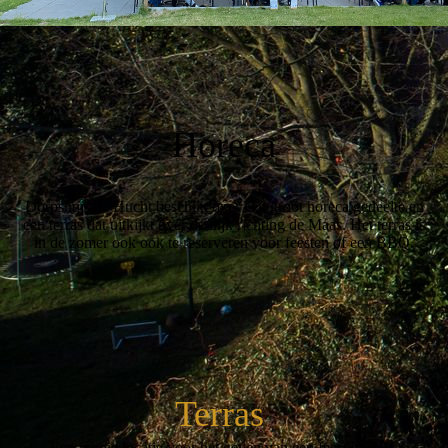
Horeca
Dorpshuis de Hucht beschikt over een groot horeca gedeelte en
een terras dat uitkijkt over de dijk richting de Maas. Het terras is
in de zomer ook ook te reserveren voor feesten of een BBQ.
Terras
Een mooie locatie voor het geven van een feest of BBQ.