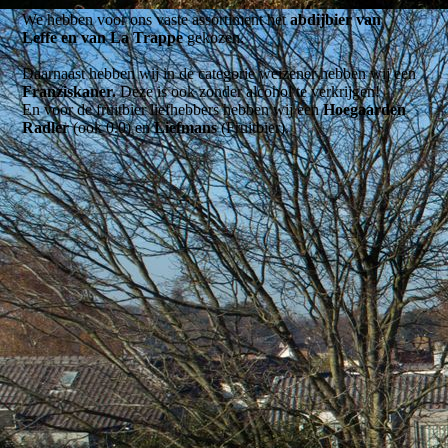
We hebben voor ons vaste assortiment het
abdijbier van
Leffe
en van
La Trappe
gekozen.
Daarnaast hebben wij in de categorie weizener hebben wij een
Franziskaner.
Deze is ook zonder alcohol te verkrijgen!
En voor de fruitbier liefhebbers hebben wij een
Hoegaarden
Radler
(ook 0.0) en
Liefmans
(Fruitbier).