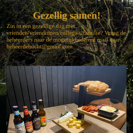
Gezellig same
n!
Zin in een gezellige dag met
vrienden/vriendinnen/collega's/familie? Vraag de
beheerders naar de mogelijkheden of mail naar
beheerdehucht@gmail.com