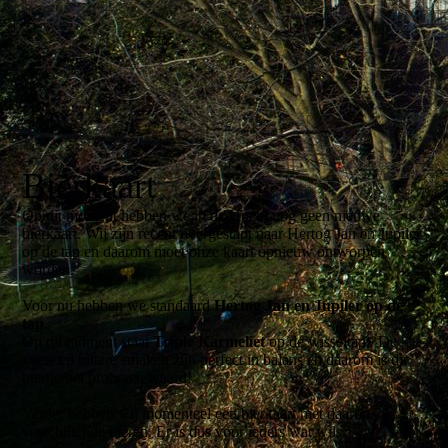
Bierkaart
Op dit moment hebben we in de Hucht nog geen nieuwe
bierkaart. Wij zijn recent overgestapt naar Hertog Jan en Jupiler
op de tap en daarom moet onze kaart opnieuw ontworpen
worden.
Voor nu hebben we standaard
Hertog Jan en Jupiler op de
tap
.
Op dit moment staat
Triple Karmeliet
op de wisseltap. De
zoete en bittere smaken zijn perfect in balans en daarom is dit
biertje het proberen waard!
Verder hebben wij momenteel een bierkaart met daarop 25
verschillende bieren. Er is dus voor ieders wat wils.